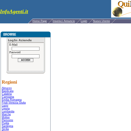
InfoAgenti.it
Home Page
Inserisci Annuncio
Login
Nuovo Utente
E-Mail
Password
Regioni
Abruzzo
Basilicata
Calabria
Campania
Emilia Romagna
Friuli Venezia Giulia
Lazio
Liguria
Lombardia
Marche
Molise
Piemonte
Puglia
Sardegna
Sicilia