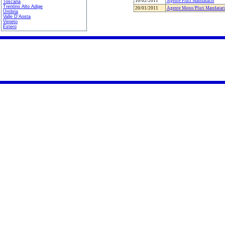
10/02/2011
Agente Pluri Mandatario
Toscana
Trentino Alto Adige
20/01/2011
Agente Mono/Pluri Mandatar
Umbria
Valle D'Aosta
Veneto
Estero