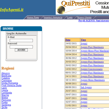
InfoAgenti.it
Home Page
Inserisci Annuncio
Login
Nuovo Utente
Per gli AGENTI: Vuoi ricevere 
E-Mail
Data
Tipo
Password
24/02/2015
Agenti
20/04/2014
Agente Pluri Mandatario
10/04/2014
Agente Mono/Pluri Mandatar
10/04/2014
Agente Pluri Mandatario
30/06/2012
Agente Pluri Mandatario
20/03/2012
Agente Pluri Mandatario
20/02/2012
Agente Pluri Mandatario
Regioni
14/02/2012
Agente Concessionario
08/01/2012
Agente Pluri Mandatario
Abruzzo
Basilicata
24/11/2011
Agente Pluri Mandatario
Calabria
18/11/2011
Agente Mono Mandatario
Campania
Emilia Romagna
30/09/2011
Agenti
Friuli Venezia Giulia
08/09/2011
Sub Agente
Lazio
Liguria
20/07/2011
Agenti
Lombardia
20/07/2011
Agenti
Marche
Molise
16/07/2011
Agenti
Piemonte
16/07/2011
Agenti
Puglia
Sardegna
11/05/2011
Agenti
Sicilia