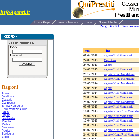
InfoAgenti.it
Home Page
Inserisci Annuncio
Login
Nuovo Utente
Per gli AGENTI: Vuoi ricevere 
E-Mail
Data
Tipo
Password
05/04/2016
Agente Pluri Mandatario
24/02/2015
Capo Area
24/02/2015
Agenti
24/02/2015
Agente Pluri Mandatario
29/12/2014
Agente Mono Mandatario
19/06/2014
Agente Mono Mandatario
28/05/2014
Agente Mono Mandatario
Regioni
22/04/2014
Agenti
20/04/2014
Agente Pluri Mandatario
Abruzzo
Basilicata
20/03/2014
Agente Pluri Mandatario
Calabria
24/02/2014
Agente Mono Mandatario
Campania
Emilia Romagna
03/09/2013
Agente Pluri Mandatario
Friuli Venezia Giulia
10/07/2013
Agente Mono/Pluri Mandatar
Lazio
Liguria
28/06/2013
Agente Pluri Mandatario
Lombardia
12/04/2013
Agente Pluri Mandatario
Marche
Molise
21/03/2013
Agente Pluri Mandatario
Piemonte
05/02/2013
Agente Pluri Mandatario
Puglia
Sardegna
24/01/2013
Agente Mono/Pluri Mandatar
Sicilia