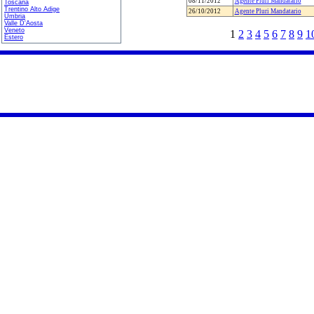
08/11/2012
Agente Pluri Mandatario
Toscana
Trentino Alto Adige
26/10/2012
Agente Pluri Mandatario
Umbria
Valle D'Aosta
Veneto
1
2
3
4
5
6
7
8
9
1
Estero