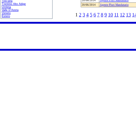
20/06/2014
Agente Pluri Mandatario
Toscana
Trentino Alto Adige
20/06/2014
Agente Pluri Mandatario
Umbria
Valle D'Aosta
Veneto
1
2
3
4
5
6
7
8
9
10
11
12
13
1
Estero