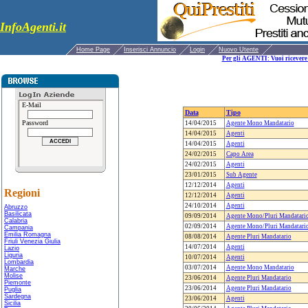
InfoAgenti.it
Home Page
Inserisci Annuncio
Login
Nuovo Utente
Per gli AGENTI: Vuoi ricevere 
E-Mail
Data
Tipo
Password
14/04/2015
Agente Mono Mandatario
14/04/2015
Agenti
14/04/2015
Agenti
24/02/2015
Capo Area
24/02/2015
Agenti
23/01/2015
Sub Agente
12/12/2014
Agenti
Regioni
12/12/2014
Agenti
24/10/2014
Agenti
Abruzzo
Basilicata
09/09/2014
Agente Mono/Pluri Mandatari
Calabria
02/09/2014
Agente Mono/Pluri Mandatari
Campania
Emilia Romagna
08/08/2014
Agente Pluri Mandatario
Friuli Venezia Giulia
14/07/2014
Agenti
Lazio
Liguria
10/07/2014
Agenti
Lombardia
03/07/2014
Agente Mono Mandatario
Marche
Molise
23/06/2014
Agente Pluri Mandatario
Piemonte
23/06/2014
Agente Pluri Mandatario
Puglia
Sardegna
23/06/2014
Agenti
Sicilia