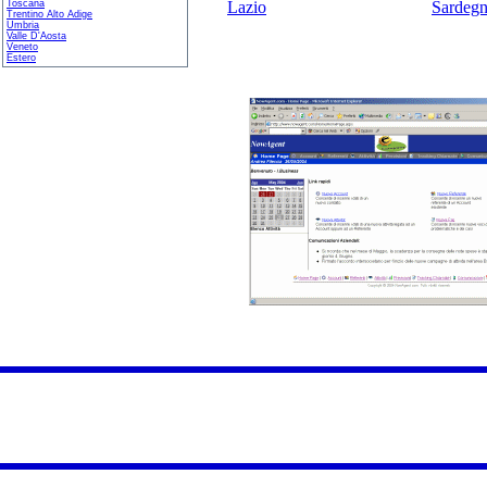
Toscana
Lazio
Sardeg
Trentino Alto Adige
Umbria
Valle D'Aosta
Veneto
Estero