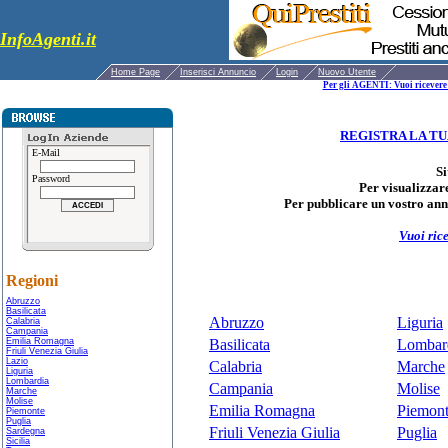
InfoAgenti.it
Home Page
Inserisci Annuncio
Login
Nuovo Utente
Per gli AGENTI: Vuoi ricevere 
REGISTRA LA TU
E-Mail
Si
Password
Per visualizzare
Per pubblicare un vostro annu
Vuoi rice
Regioni
Abruzzo
Basilicata
Abruzzo
Liguria
Calabria
Campania
Emilia Romagna
Basilicata
Lombar
Friuli Venezia Giulia
Lazio
Calabria
Marche
Liguria
Lombardia
Campania
Molise
Marche
Molise
Emilia Romagna
Piemon
Piemonte
Puglia
Friuli Venezia Giulia
Puglia
Sardegna
Sicilia