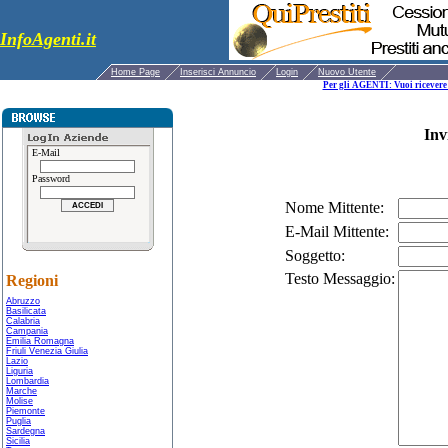
InfoAgenti.it
Home Page
Inserisci Annuncio
Login
Nuovo Utente
Per gli AGENTI: Vuoi ricevere 
Inv
E-Mail
Password
Nome Mittente:
E-Mail Mittente:
Soggetto:
Testo Messaggio:
Regioni
Abruzzo
Basilicata
Calabria
Campania
Emilia Romagna
Friuli Venezia Giulia
Lazio
Liguria
Lombardia
Marche
Molise
Piemonte
Puglia
Sardegna
Sicilia