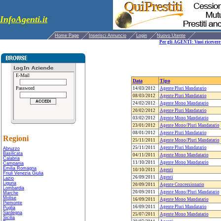
InfoAgenti.it
Home Page
Inserisci Annuncio
Login
Nuovo Utente
Per gli AGENTI: Vuoi ricevere 
E-Mail
Data
Tipo
Password
14/03/2012
Agente Pluri Mandatario
08/03/2012
Agente Pluri Mandatario
24/02/2012
Agente Mono Mandatario
20/02/2012
Agente Pluri Mandatario
03/02/2012
Agente Mono Mandatario
23/01/2012
Agente Mono/Pluri Mandatario
08/01/2012
Agente Pluri Mandatario
Regioni
25/11/2011
Agente Mono/Pluri Mandatario
25/11/2011
Agente Pluri Mandatario
Abruzzo
Basilicata
04/11/2011
Agente Mono Mandatario
Calabria
11/10/2011
Agente Mono Mandatario
Campania
Emilia Romagna
10/10/2011
Agenti
Friuli Venezia Giulia
26/09/2011
Agenti
Lazio
Liguria
20/09/2011
Agente Concessionario
Lombardia
20/09/2011
Agente Mono/Pluri Mandatario
Marche
Molise
16/09/2011
Agente Mono Mandatario
Piemonte
16/09/2011
Agente Pluri Mandatario
Puglia
Sardegna
25/07/2011
Agente Mono Mandatario
Sicilia