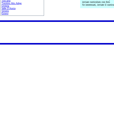
Toscana
inviare curriculum con foto
Trentino Alto Adige
Se interessati, inviate il curr
Umbria
Valle D'Aosta
Veneto
Estero