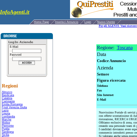
InfoAgenti.it
Home Page
Inserisci Annuncio
Login
Nuovo Utente
Per gli AGENTI: Vuoi ricevere 
E-Mail
Regione:
Toscana
Data
Password
Codice Annuncio
Azienda
Settore
Figura ricercata
Regioni
Telefono
Fax
Abruzzo
Sito Internet
Basilicata
Calabria
E-Mail
Campania
Emilia Romagna
Friuli Venezia Giulia
Lazio
Nuovissimo Portale di servizi 
Liguria
con offerte scontatissime di Azi
Lombardia
ristorazione, RICERCA URGENTE
Marche
Offriamo esclusiva di zona, con
Molise
Piemonte
creando una personale team di p
Puglia
I candidati dovranno avere espe
Sardegna
commercio introdotti presso cent
Sicilia
Si valutano anche senza esperie