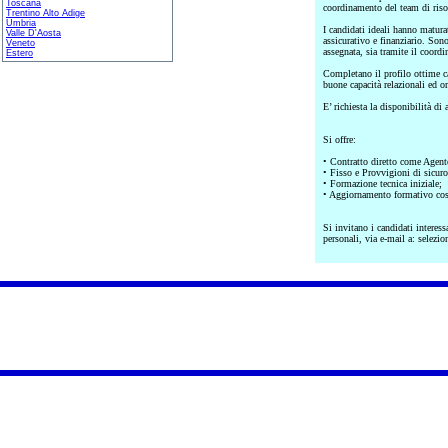
Toscana
coordinamento del team di riso
Trentino Alto Adige
Umbria
I candidati ideali hanno maturat
Valle D'Aosta
assicurativo e finanziario. Sono
Veneto
assegnata, sia tramite il coord
Estero
Completano il profilo ottime cap
buone capacità relazionali ed or
E’ richiesta la disponibilità di
Si offre:
• Contratto diretto come Agen
• Fisso e Provvigioni di sicuro 
• Formazione tecnica iniziale;
• Aggiornamento formativo costa
Si invitano i candidati interess
personali, via e-mail a: selezi