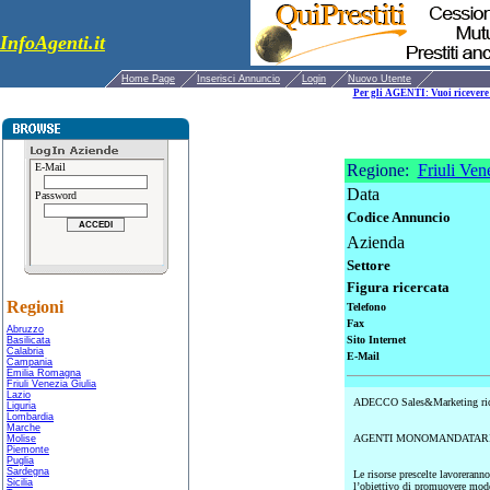
InfoAgenti.it
Home Page
Inserisci Annuncio
Login
Nuovo Utente
Per gli AGENTI: Vuoi ricevere 
E-Mail
Regione:
Friuli Ven
Data
Password
Codice Annuncio
Azienda
Settore
Figura ricercata
Regioni
Telefono
Fax
Abruzzo
Sito Internet
Basilicata
Calabria
E-Mail
Campania
Emilia Romagna
Friuli Venezia Giulia
Lazio
ADECCO Sales&Marketing rice
Liguria
Lombardia
Marche
AGENTI MONOMANDATARI Resp
Molise
Piemonte
Puglia
Sardegna
Le risorse prescelte lavoreranno
Sicilia
l’obiettivo di promuovere modell