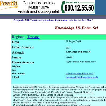
Per gli AGENTI: Vuoi ricevere gratuitamente gli Annunci nella tua casella E-Mail?
Knowledge IN-Form Srl
Regione:
Toscana
Data
31 August 2004
Codice Annuncio
6337
Azienda
Knowledge IN-Form Srl
Settore
Servizi
Figura ricercata
Agente Mono/Pluri Mandatario
Telefono
Fax
Sito Internet
www.knowledge-inform.com
E-Mail
Invia una E-Mail a questa azienda
L‘azienda Knowledge IN-Form S.r.l. del gruppo Interprofessional Network S.p.A., operante nell’
formazione professionale, ricerca n. 4 Consulenti Tecnico Commerciali da inserire nel proprio org
Settore di riferimento: Commercialisti, Consulenti del Lavoro, Avvocati, Notai, etc.
Area di lavoro: Lombardia, Friuli, Veneto ed Emilia Romagna.
Viene offerto inquadramento con la qualifica di Agente Mono/Plurimandatario o Procacciatore di Aff
elevate provvigioni sulla vendita dei servizi offerti e sulla gestione della clientela già acquisita. 
benefit, incentivi e fisso mensile in base alle capacità professionali.
Costituirà titolo preferenziale una comprovata esperienza nel settore professionale.