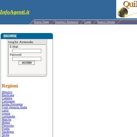
InfoAgenti.it
Home Page
Inserisci Annuncio
Login
Nuovo Utente
E-Mail
Password
Regioni
Abruzzo
Basilicata
Calabria
Campania
Emilia Romagna
Friuli Venezia Giulia
Lazio
Liguria
Lombardia
Marche
Molise
Piemonte
Puglia
Sardegna
Sicilia