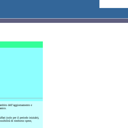
ambito dell’aggiornamento e
anico.
ari (solo per il periodo iniziale),
Possibilità di rimborso spese,