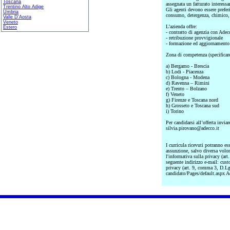
Toscana
assegnata un fatturato interessan
Trentino Alto Adige
Gli agenti devono essere prefer
Umbria
consumo, detergenza, chimico, 
Valle D'Aosta
Veneto
L’azienda offre:
Estero
- contratto di agenzia con Ade
- retribuzione provvigionale
- formazione ed aggiornamento
Zona di competenza (specificare
a) Bergamo - Brescia
b) Lodi - Piacenza
c) Bologna - Modena
d) Ravenna – Rimini
e) Trento – Bolzano
f) Veneto
g) Firenze e Toscana nord
h) Grosseto e Toscana sud
i) Torino
Per candidarsi all’offerta invia
silvia.pirovano@adecco.it
I curricula ricevuti potranno es
assunzione, salvo diversa volon
l'informativa sulla privacy (art.
seguente indirizzo e-mail: cus
privacy (art. 9, comma 3, D.Lgs
candidato/Pages/default.aspx A