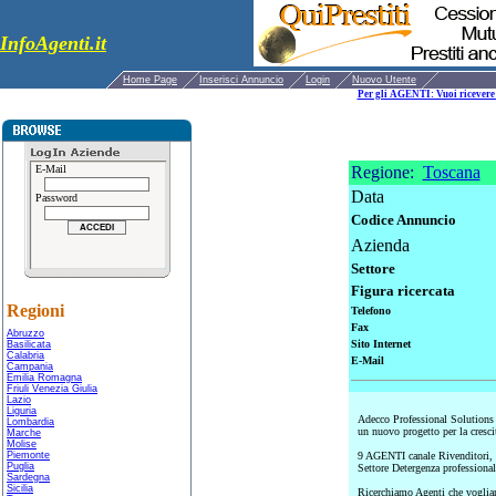
InfoAgenti.it
Home Page
Inserisci Annuncio
Login
Nuovo Utente
Per gli AGENTI: Vuoi ricevere 
E-Mail
Regione:
Toscana
Data
Password
Codice Annuncio
Azienda
Settore
Figura ricercata
Regioni
Telefono
Fax
Abruzzo
Sito Internet
Basilicata
Calabria
E-Mail
Campania
Emilia Romagna
Friuli Venezia Giulia
Lazio
Liguria
Adecco Professional Solutions e
Lombardia
un nuovo progetto per la crescit
Marche
Molise
Piemonte
9 AGENTI canale Rivenditori, D
Puglia
Settore Detergenza professional
Sardegna
Sicilia
Ricerchiamo Agenti che vogliano